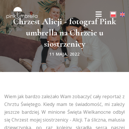
Chrzest Alicji - fotograf Pink
umbrella na Chrzcie u
siostrzenicy
11 MAJA, 2022
Wiem jak bardzo zależało Wam zobaczyć cały reportaż z
Chrztu Świętego. Kiedy mam te świadomość, mi zależy
jeszcze bardziej. W minione Święta Wielkanocne odbył
się Chrzest mojej siostrzenicy - Alicji. Ta śliczna, malusia
dziewczynka, po raz kolejny skradła serca naszej